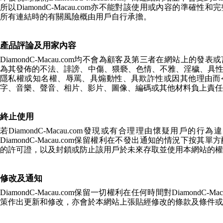
所以
DiamondC-Macau.com
亦不能對該使用或內容的準確性和完
所有連結時的有關風險概由用戶自行承擔。
產品評論及用家內容
DiamondC-Macau.com
均不會為顧客及第三者在網站上的發表或
為其發佈的不法、誹謗、中傷、猥褻、色情、不雅、淫穢、具
隱私權或知名權、辱罵、具煽動性、具欺詐性或因其他理由而
字、音樂、聲音、相片、影片、圖像、編碼或其他材料負上責任
終止使用
若
DiamondC-Macau.com
發現或有合理理由懷疑用戶的行為違
DiamondC-Macau.com
保留權利在不發出通知的情況下按其單方
的許可證，以及封鎖或防止該用戶於未來存取並使用本網站的權
修改及通知
DiamondC-Macau.com
保留一切權利在任何時間對
DiamondC-Mac
策作出更新和修改，亦會於本網站上張貼經修改的條款及條件或